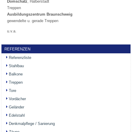
Domschatz
, Halberstadt
Treppen
Ausbildungszentrum Braunschweig
gewendelte u. gerade Treppen
u.v.a.
REFERENZEN
Referenzliste
Stahlbau
Balkone
Treppen
Tore
Vordächer
Geländer
Edelstahl
Denkmalpflege / Sanierung
Zäune