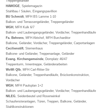
Treppengeländer
HAWOGE
, Spielemagazin
Stahlbau / Säulen, Eingangspavillion
BU Schmidt
, MFH BS Lamme 1-10
Balkon- und Terrassengeländer, Treppengeländer
WGH
, MFH Kulk 6/7
Balkon- und Laubengangsgeländer, Vordächer, Treppenhandläufe
Fa. Behrens
, MFH Abtshof, MFH Burcharditor
Balkone, Geländer, Vordächer, Treppengeländer, Carportanlagen
Cecilienstift
, Sternenhaus
Balkone- und Geländer, Treppenanlage, Geländer
Evang. Kirchengemeinde
, Domplatz 46/47
Treppenturm, Innentreppe, Geländerarbeiten
WoWi Qlb
, MFH Carl-Ritter-Str
Balkone, Geländer, Treppenhandläufe, Brückenkonstruktion,
Vordächer
WGH
, MFH Paulsplan 1+2
Balkon- und Laubengangsgeländer, Vordächer, Treppenhandläufe
NILEG
, Seidenbeutel und Rosenwinkel
Schaufensteranlagen, Türen, Treppen, Balkone, Geländer,
Stahlkonstruktionen